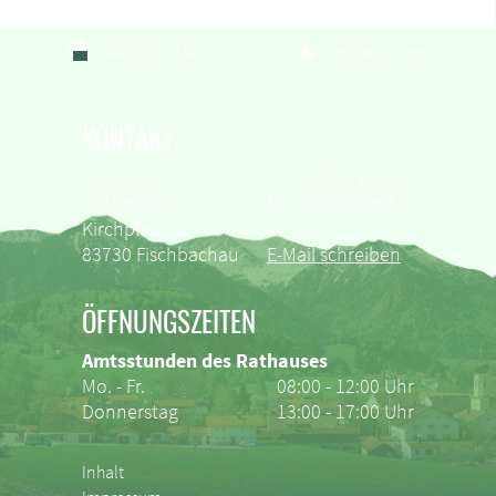
Seite drucken
Seitenanfang
KONTAKT
Gemeinde
Tel.: 08028 9066-0
Fischbachau
Fax: 08028 9066-
Kirchplatz 10
41
83730 Fischbachau
E-Mail schreiben
ÖFFNUNGSZEITEN
Amtsstunden des Rathauses
Mo. - Fr.
08:00 - 12:00 Uhr
Donnerstag
13:00 - 17:00 Uhr
Inhalt