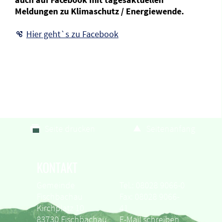
Meldungen zu Klimaschutz / Energiewende.
Hier geht`s zu Facebook
Seite drucken
Seitenanfang
KONTAKT
Gemeinde
Tel.: 08028 9066-0
Fischbachau
Fax: 08028 9066-
Kirchplatz 10
41
83730 Fischbachau
E-Mail schreiben