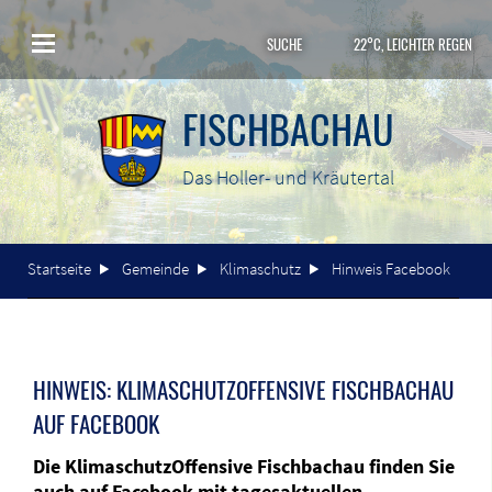
SUCHE
22°C, LEICHTER REGEN
FISCHBACHAU
Das Holler- und Kräutertal
Startseite
Gemeinde
Klimaschutz
Hinweis Facebook
HINWEIS: KLIMASCHUTZOFFENSIVE FISCHBACHAU
AUF FACEBOOK
Die KlimaschutzOffensive Fischbachau finden Sie
auch auf Facebook mit tagesaktuellen