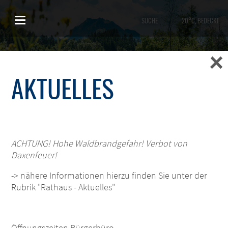
SUCHE
20°C, BEDECKT
AKTUELLES
ACHTUNG! Hohe Waldbrandgefahr! Verbot von
FISCHBACHAU
Daxenfeuer!
-> nähere Informationen hierzu finden Sie unter der
Rubrik "Rathaus - Aktuelles"
Das Holler- und Kräutertal
Öffnungszeiten Bürgerbüro