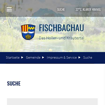
SUCHE
22°C, KLARER HIMMEL
FISCHBACHAU
Das Holler- und Kräutertal
Startseite
Gemeinde
Impressum & Service
Suche
SUCHE