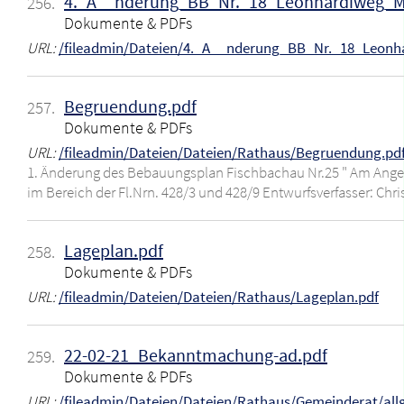
4._A__nderung_BB_Nr._18_Leonhardiweg_M
256.
Dokumente & PDFs
URL:
/fileadmin/Dateien/4._A__nderung_BB_Nr._18_Leonh
Begruendung.pdf
257.
Dokumente & PDFs
URL:
/fileadmin/Dateien/Dateien/Rathaus/Begruendung.pd
1. Änderung des Bebauungsplan Fischbachau Nr.25 " Am An
im Bereich der Fl.Nrn. 428/3 und 428/9 Entwurfsverfasser: Chri
Lageplan.pdf
258.
Dokumente & PDFs
URL:
/fileadmin/Dateien/Dateien/Rathaus/Lageplan.pdf
22-02-21_Bekanntmachung-ad.pdf
259.
Dokumente & PDFs
URL:
/fileadmin/Dateien/Dateien/Rathaus/Gemeinderat/a