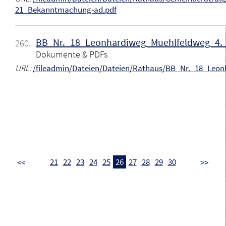
21_Bekanntmachung-ad.pdf
BB_Nr._18_Leonhardiweg_Muehlfeldweg_4.
260.
Dokumente & PDFs
URL:
/fileadmin/Dateien/Dateien/Rathaus/BB_Nr._18_Leo
21
22
23
24
25
26
27
28
29
30